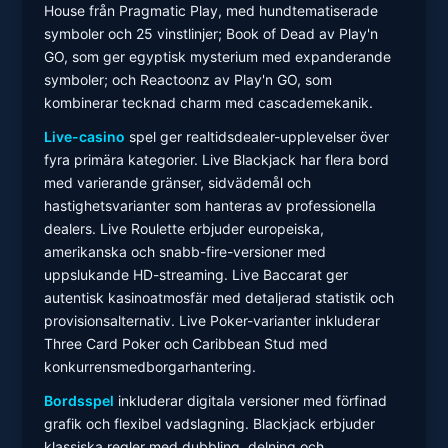
House från Pragmatic Play, med hundtematiserade
symboler och 25 vinstlinjer; Book of Dead av Play'n
GO, som ger egyptisk mysterium med expanderande
symboler; och Reactoonz av Play'n GO, som
kombinerar tecknad charm med cascademekanik.
Live-casino
spel ger realtidsdealer-upplevelser över
fyra primära kategorier. Live Blackjack har flera bord
med varierande gränser, sidvädemål och
hastighetsvarianter som hanteras av professionella
dealers. Live Roulette erbjuder europeiska,
amerikanska och snabb-fire-versioner med
uppslukande HD-streaming. Live Baccarat ger
autentisk kasinoatmosfär med detaljerad statistik och
provisionsalternativ. Live Poker-varianter inkluderar
Three Card Poker och Caribbean Stud med
konkurrensmedborgarhantering.
Bordsspel
inkluderar digitala versioner med förfinad
grafik och flexibel vadslagning. Blackjack erbjuder
klassiska regler med dubbling, delning och