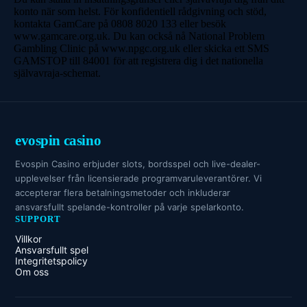
konto när som helst. För konfidentiell rådgivning och stöd,
kontakta GamCare på 0808 8020 133 eller besök
www.gamcare.org.uk. Du kan också nå National Problem
Gambling Clinic på www.npgc.org.uk eller skicka ett SMS
GAMSTOP till 84001 för att registrera dig i det nationella
självavraja-schemat.
evospin casino
Evospin Casino erbjuder slots, bordsspel och live-dealer-
upplevelser från licensierade programvaruleverantörer. Vi
accepterar flera betalningsmetoder och inkluderar
ansvarsfullt spelande-kontroller på varje spelarkonto.
SUPPORT
Villkor
Ansvarsfullt spel
Integritetspolicy
Om oss