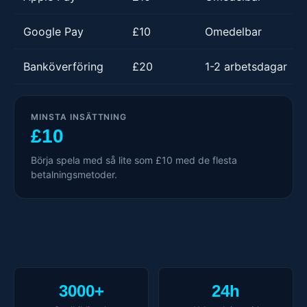
Google Pay
£10
Omedelbar
Banköverföring
£20
1-2 arbetsdagar
MINSTA INSÄTTNING
£10
Börja spela med så lite som £10 med de flesta
betalningsmetoder.
3000+
24h