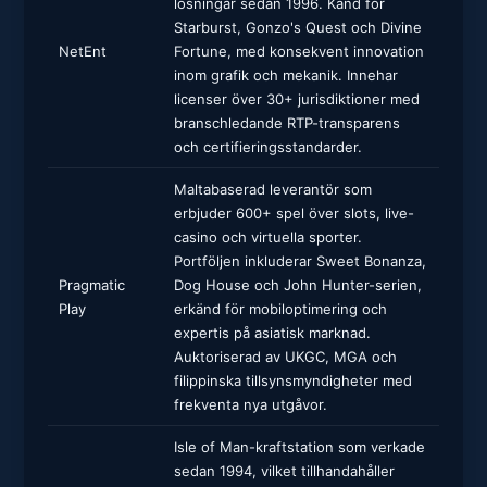
lösningar sedan 1996. Känd för
Starburst, Gonzo's Quest och Divine
NetEnt
Fortune, med konsekvent innovation
inom grafik och mekanik. Innehar
licenser över 30+ jurisdiktioner med
branschledande RTP-transparens
och certifieringsstandarder.
Maltabaserad leverantör som
erbjuder 600+ spel över slots, live-
casino och virtuella sporter.
Portföljen inkluderar Sweet Bonanza,
Pragmatic
Dog House och John Hunter-serien,
Play
erkänd för mobiloptimering och
expertis på asiatisk marknad.
Auktoriserad av UKGC, MGA och
filippinska tillsynsmyndigheter med
frekventa nya utgåvor.
Isle of Man-kraftstation som verkade
sedan 1994, vilket tillhandahåller