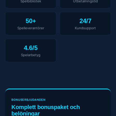
Spelbibliotek
Utbetalningstid
50+
24/7
Spelleverantörer
Kundsupport
4.6/5
Spelarbetyg
BONUSERBJUDANDEN
Komplett bonuspaket och
belöningar