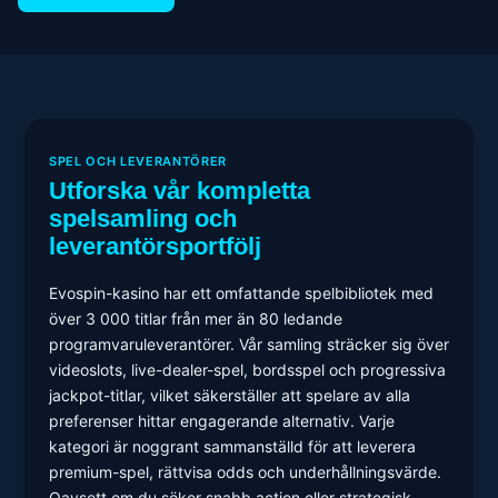
SPEL OCH LEVERANTÖRER
Utforska vår kompletta
spelsamling och
leverantörsportfölj
Evospin-kasino har ett omfattande spelbibliotek med
över 3 000 titlar från mer än 80 ledande
programvaruleverantörer. Vår samling sträcker sig över
videoslots, live-dealer-spel, bordsspel och progressiva
jackpot-titlar, vilket säkerställer att spelare av alla
preferenser hittar engagerande alternativ. Varje
kategori är noggrant sammanställd för att leverera
premium-spel, rättvisa odds och underhållningsvärde.
Oavsett om du söker snabb action eller strategisk