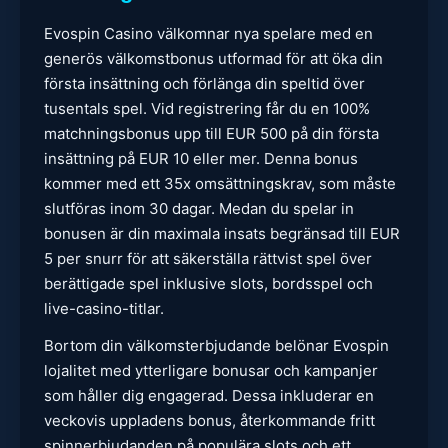
Evospin Casino välkomnar nya spelare med en
generös välkomstbonus utformad för att öka din
första insättning och förlänga din speltid över
tusentals spel. Vid registrering får du en 100%
matchningsbonus upp till EUR 500 på din första
insättning på EUR 10 eller mer. Denna bonus
kommer med ett 35x omsättningskrav, som måste
slutföras inom 30 dagar. Medan du spelar in
bonusen är din maximala insats begränsad till EUR
5 per snurr för att säkerställa rättvist spel över
berättigade spel inklusive slots, bordsspel och
live-casino-titlar.
Bortom din välkomsterbjudande belönar Evospin
lojalitet med ytterligare bonusar och kampanjer
som håller dig engagerad. Dessa inkluderar en
veckovis uppladens bonus, återkommande fritt
spinnerbjudanden på populära slots och ett