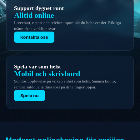
Support dygnet runt
Alltid online
Livechatt, e-post och telefonupport när du behöver det. Riktiga
människor, verkliga svar.
Kontakta oss
Spela var som helst
Mobil och skrivbord
Sömlös upplevelse på vilken enhet som helst. Samma konto,
samma saldo, alla dina spel på dina fingertoppar.
Spela nu