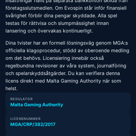
insättningar hålls på separata bankkonton skilda från
företagsslutsmedlen. Om Evospin står inför finansiell
svårighet förblir dina pengar skyddade. Alla spel
testas för rättvisa och slumpmässighet innan
lansering och övervakas kontinuerligt.
Dina tvister har en formell lösningsväg genom MGA:s
officiella klagoprocedur, stödd av oberoende medling
om det behövs. Licensiering innebär också
regelbundna revisioner av våra system, journalföring
och spelarskyddsåtgärder. Du kan verifiera denna
licens direkt med Malta Gaming Authority när som
helst.
REGULATOR
Malta Gaming Authority
LICENSNUMMER
MGA/CRP/382/2017