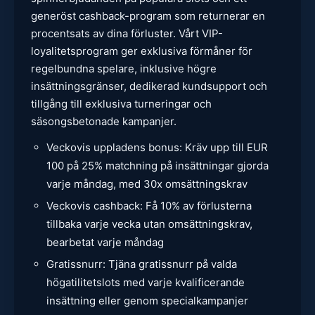
generöst cashback-program som returnerar en
procentsats av dina förluster. Vårt VIP-
loyalitetsprogram ger exklusiva förmåner för
regelbundna spelare, inklusive högre
insättningsgränser, dedikerad kundsupport och
tillgång till exklusiva turneringar och
säsongsbetonade kampanjer.
Veckovis uppladens bonus: Kräv upp till EUR
100 på 25% matchning på insättningar gjorda
varje måndag, med 30x omsättningskrav
Veckovis cashback: Få 10% av förlusterna
tillbaka varje vecka utan omsättningskrav,
bearbetat varje måndag
Gratissnurr: Tjäna gratissnurr på valda
högatilitetslots med varje kvalificerande
insättning eller genom specialkampanjer